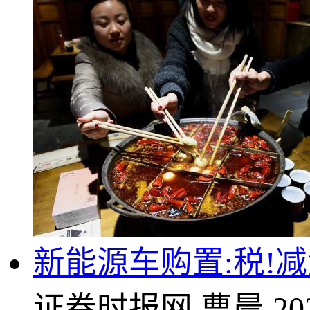
新能源车购置:税!
证券时报网
曹晨
20