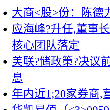
大商<股>份：陈德
应海峰?升任,董事
核心团队落定
美联?储政策?决议
息
年内近1;20家券商
华凯易佰（<3>0