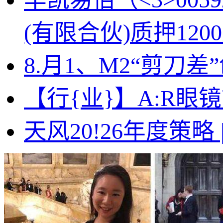
(有限合伙)质押120
8.月
1、M2“剪刀
【行{业}】A:R
天风20!26年度策略 