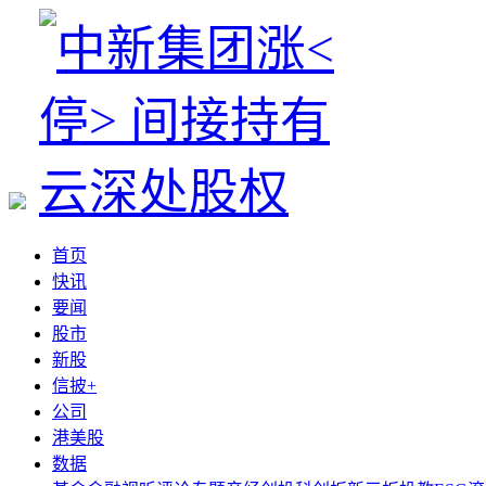
首页
快讯
要闻
股市
新股
信披+
公司
港美股
数据