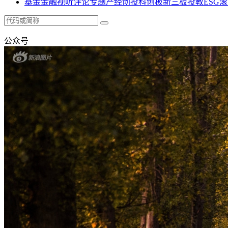
基金
金融
视听
评论
专题
产经
创投
科创板
新三板
投教
ESG
滚
公众号