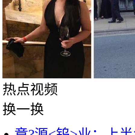
热点
视频
换一换
章?源<钨>业：上半